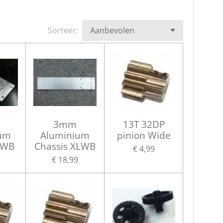
Sorteer:
3mm
13T 32DP
um
Aluminium
pinion Wide
SWB
Chassis XLWB
€ 4,99
€ 18,99