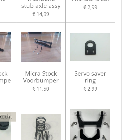
stub axle assy
€ 2,99
€ 14,99
ock
Micra Stock
Servo saver
umpe
Voorbumper
ring
€ 11,50
€ 2,99
kocht