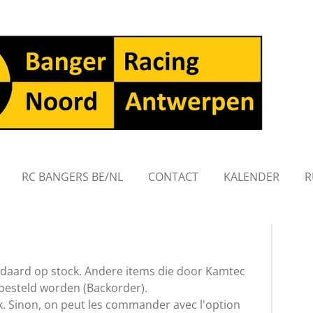
RC BANGERS BE/NL
CONTACT
KALENDER
R
ndaard op stock. Andere items die door Kamtec
besteld worden (Backorder).
ck. Sinon, on peut les commander avec l'option