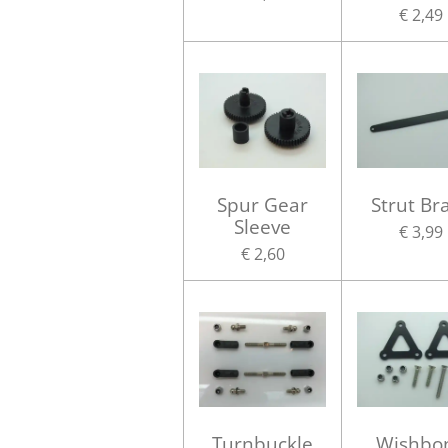
€ 2,49
Spur Gear
Strut Br
Sleeve
€ 3,99
€ 2,60
Turnbuckle
Wishbo