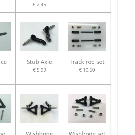
€ 2,45
ace
Stub Axle
Track rod set
€ 5,99
€ 10,50
ne
Wishbone
Wishbone set