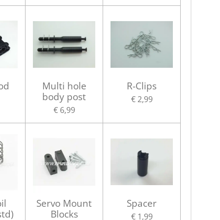
od
Multi hole
R-Clips
body post
€ 2,99
€ 6,99
il
Servo Mount
Spacer
std)
Blocks
€ 1,99