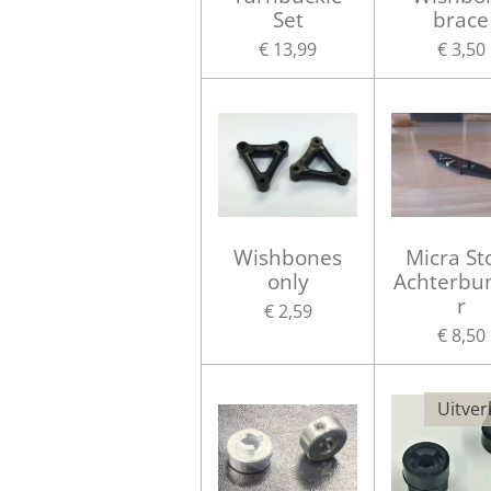
Set
brace
€ 13,99
€ 3,50
Wishbones
Micra St
only
Achterb
r
€ 2,59
€ 8,50
Uitver