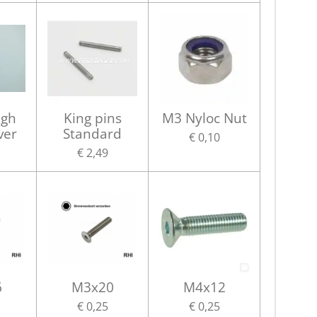
ugh
King pins
M3 Nyloc Nut
ver
Standard
€ 0,10
€ 2,49
6
M3x20
M4x12
€ 0,25
€ 0,25