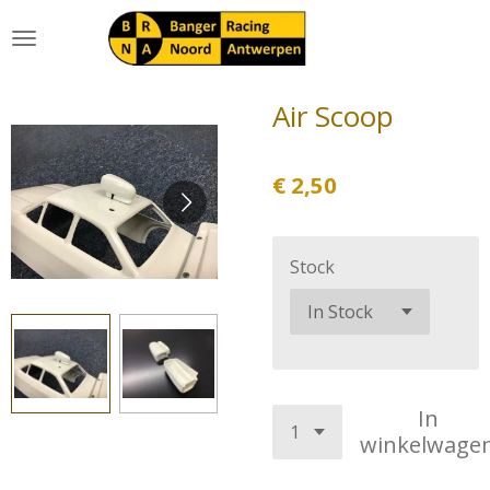
Ga
direct
naar
de
Air Scoop
hoofdinhoud
€ 2,50
Stock
In
winkelwage