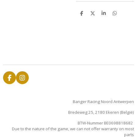
D
D
S
D
e
e
h
e
l
e
a
l
e
l
r
e
n
e
n
F
I
a
n
c
s
e
t
Banger Racing Noord Antwerpen
b
a
o
g
Bredeweg 25, 2180 Ekeren (België)
o
r
k
a
BTW-Nummer BE0698818682
m
Due to the nature of the game, we can not offer warranty on most
parts