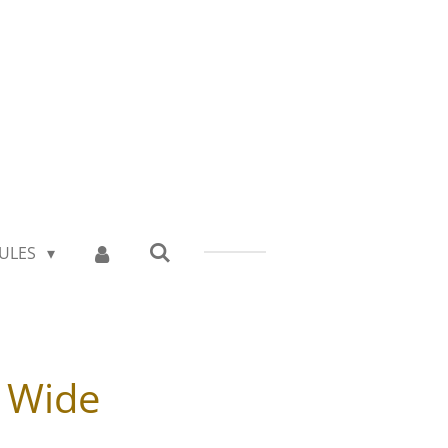
ULES
n Wide