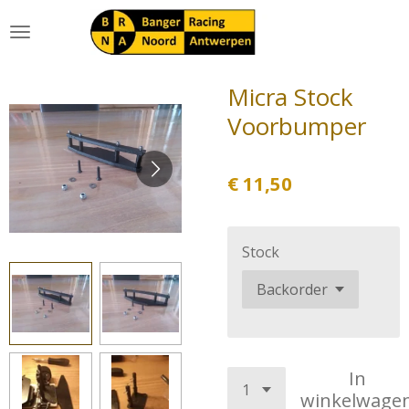
Ga
direct
naar
de
Micra Stock
hoofdinhoud
Voorbumper
€ 11,50
Stock
In
winkelwage