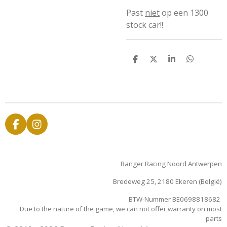
Past
niet
op een 1300
stock car!!
D
D
S
D
e
e
h
e
l
e
a
l
e
l
r
e
n
e
n
F
I
a
n
c
s
e
t
Banger Racing Noord Antwerpen
b
a
o
g
Bredeweg 25, 2180 Ekeren (België)
o
r
k
a
BTW-Nummer BE0698818682
m
Due to the nature of the game, we can not offer warranty on most
parts