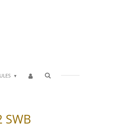
ULES
2 SWB