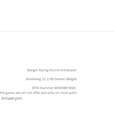
n
e
Banger Racing Noord Antwerpen
Bredeweg 25, 2180 Ekeren (België)
BTW-Nummer BE0698818682
 the game, we can not offer warranty on most parts
d Antwerpen