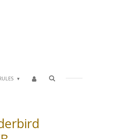
RULES
derbird
WB