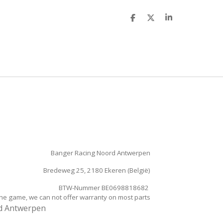
D
D
S
e
e
h
l
e
a
e
l
r
n
e
Banger Racing Noord Antwerpen
Bredeweg 25, 2180 Ekeren (België)
BTW-Nummer BE0698818682
the game, we can not offer warranty on most parts
rd Antwerpen