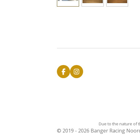
F
I
a
n
c
s
e
t
b
a
o
g
o
r
k
a
m
Due to the nature of 
© 2019 - 2026 Banger Racing Noo