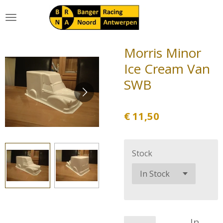
Ga
direct
naar
de
Morris Minor
hoofdinhoud
Ice Cream Van
SWB
€ 11,50
Stock
In