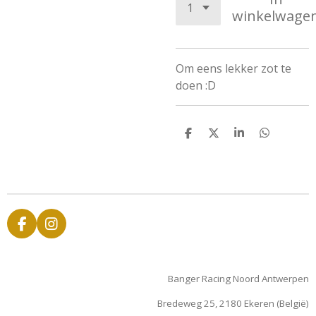
winkelwage
Om eens lekker zot te
doen :D
D
D
S
D
e
e
h
e
l
e
a
l
e
l
r
e
n
e
n
F
I
a
n
c
s
e
t
Banger Racing Noord Antwerpen
b
a
o
g
Bredeweg 25, 2180 Ekeren (België)
o
r