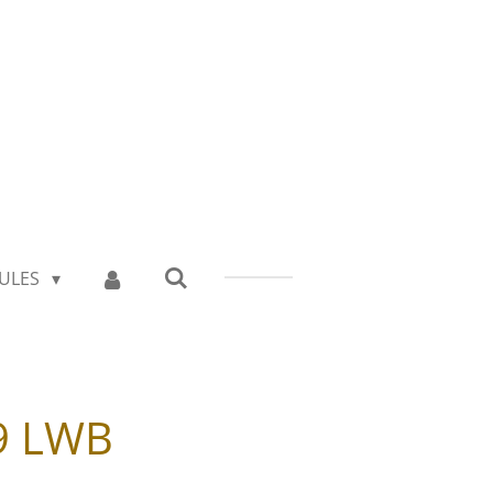
ULES
9 LWB