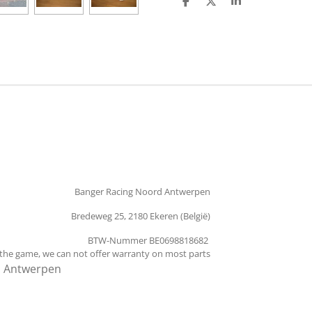
D
D
S
e
e
h
l
e
a
e
l
r
n
e
Banger Racing Noord Antwerpen
Bredeweg 25, 2180 Ekeren (België)
BTW-Nummer BE0698818682
 the game, we can not offer warranty on most parts
d Antwerpen