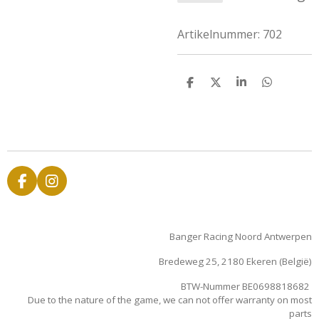
Artikelnummer:
702
D
D
S
D
e
e
h
e
l
e
a
l
e
l
r
e
n
e
n
F
I
a
n
c
s
e
t
Banger Racing Noord Antwerpen
b
a
o
g
Bredeweg 25, 2180 Ekeren (België)
o
r
k
a
BTW-Nummer BE0698818682
m
Due to the nature of the game, we can not offer warranty on most
parts