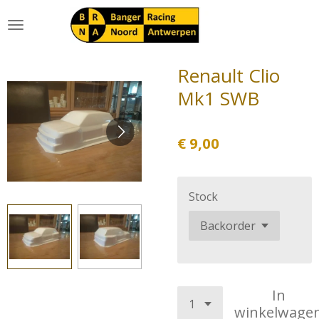
Ga
direct
naar
de
Renault Clio
hoofdinhoud
Mk1 SWB
€ 9,00
Stock
In
winkelwage