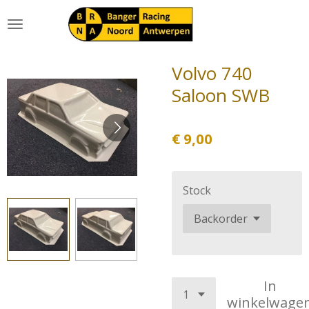
Ga
direct
naar
de
Volvo 740
hoofdinhoud
Saloon SWB
€ 9,00
Stock
In
winkelwage