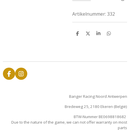
Artikelnummer:
332
D
D
S
D
e
e
h
e
l
e
a
l
e
l
r
e
n
e
n
F
I
a
n
c
s
e
t
Banger Racing Noord Antwerpen
b
a
o
g
Bredeweg 25, 2180 Ekeren (België)
o
r
k
a
BTW-Nummer BE0698818682
m
Due to the nature of the game, we can not offer warranty on most
parts