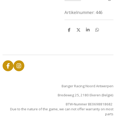
Artikelnummer:
446
D
D
S
D
e
e
h
e
l
e
a
l
e
l
r
e
n
e
n
F
I
a
n
c
s
e
t
Banger Racing Noord Antwerpen
b
a
o
g
Bredeweg 25, 2180 Ekeren (België)
o
r
k
a
BTW-Nummer BE0698818682
m
Due to the nature of the game, we can not offer warranty on most
parts