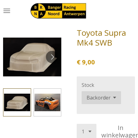
Ga
direct
naar
de
Toyota Supra
hoofdinhoud
Mk4 SWB
€ 9,00
Stock
In
winkelwage