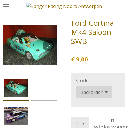
Ga
direct
naar
Ford Cortina
de
Mk4 Saloon
hoofdinhoud
SWB
€ 9,00
Stock
In
winkelwage