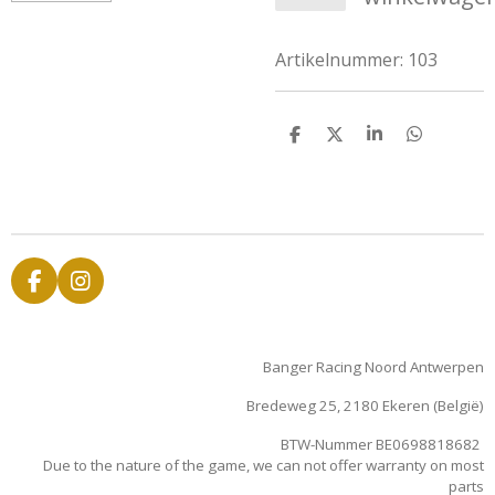
Artikelnummer:
103
D
D
S
D
e
e
h
e
l
e
a
l
e
l
r
e
n
e
n
F
I
a
n
c
s
e
t
Banger Racing Noord Antwerpen
b
a
o
g
Bredeweg 25, 2180 Ekeren (België)
o
r
k
a
BTW-Nummer BE0698818682
m
Due to the nature of the game, we can not offer warranty on most
parts