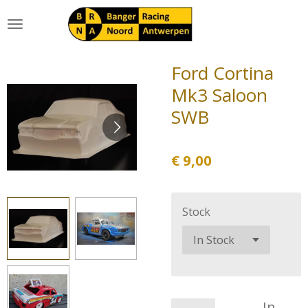
Ga
direct
naar
de
Ford Cortina
hoofdinhoud
Mk3 Saloon
SWB
€ 9,00
Stock
In