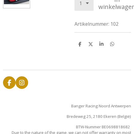
winkelwage
Artikelnummer:
102
D
D
S
D
e
e
h
e
l
e
a
l
e
l
r
e
n
e
n
F
I
a
n
c
s
e
t
Banger Racing Noord Antwerpen
b
a
o
g
Bredeweg 25, 2180 Ekeren (België)
o
r
k
a
BTW-Nummer BE0698818682
m
Due to the nature of the game, we can not offer warranty on most