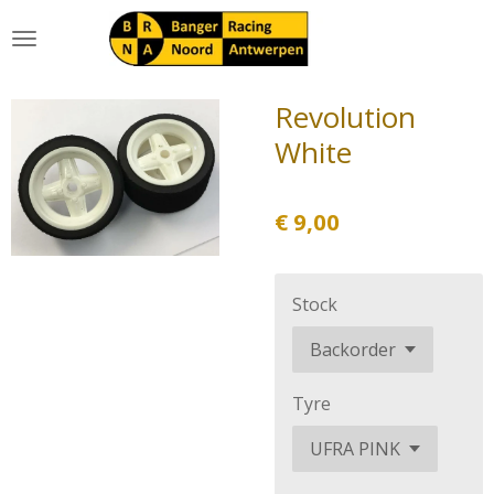
Ga
direct
naar
de
Revolution
hoofdinhoud
White
€ 9,00
Stock
Tyre