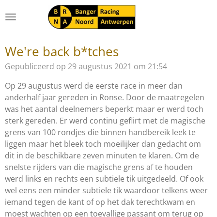
Ga
direct
naar
de
We're back b*tches
hoofdinhoud
Gepubliceerd op 29 augustus 2021 om 21:54
Op 29 augustus werd de eerste race in meer dan
anderhalf jaar gereden in Ronse. Door de maatregelen
was het aantal deelnemers beperkt maar er werd toch
sterk gereden. Er werd continu geflirt met de magische
grens van 100 rondjes die binnen handbereik leek te
liggen maar het bleek toch moeilijker dan gedacht om
dit in de beschikbare zeven minuten te klaren. Om de
snelste rijders van die magische grens af te houden
werd links en rechts een subtiele tik uitgedeeld. Of ook
wel eens een minder subtiele tik waardoor telkens weer
iemand tegen de kant of op het dak terechtkwam en
moest wachten op een toevallige passant om terug op